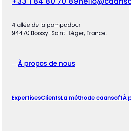
+33 1 84 80 70 89
hello@caanso
4 allée de la pompadour
94470 Boissy-Saint-Léger, France.
À propos de nous
Expertises
Clients
La méthode caansoft
À