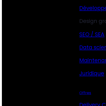
Développ
Design gr
SEO / SEA
Data scie
Maintena
Juridique
Offres
Delivery 