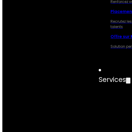
Renforcez v
Placemen
Recrutez les
talents
Offre sur
Solution pe
Services
SERVIC