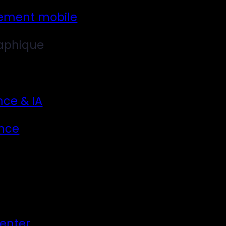
ement mobile
aphique
nce & IA
nce
Center