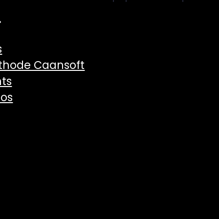
s
thode Caansoft
hts
pos