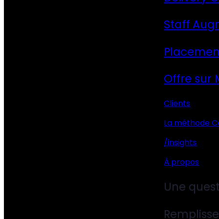
Staff Aug
Placemen
Offre sur
Clients
La méthode C
/insights
À propos
Une quest
Remplisse