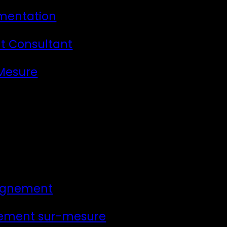
mentation
t Consultant
 Mesure
gnement
ement sur-mesure