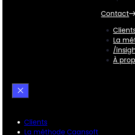
Contact
Client
La mé
/insig
À pro
Clients
La méthode Caansoft