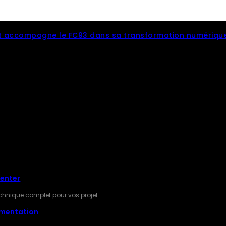
 accompagne le FC93 dans sa transformation numériqu
RES
Center
technique complet pour vos projet
gmentation