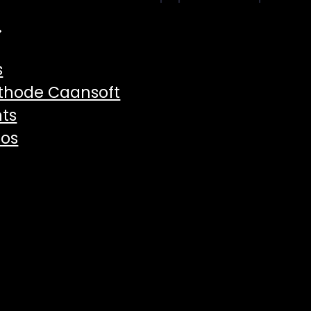
s
thode Caansoft
hts
pos