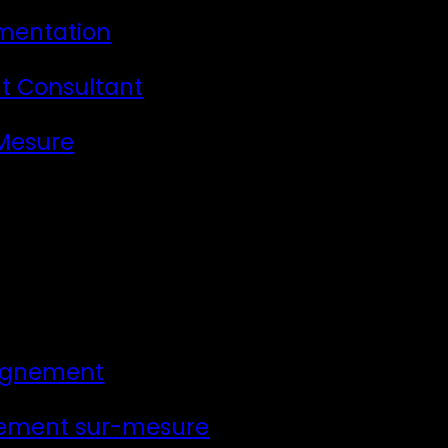
mentation
t Consultant
 Mesure
gnement
ement sur-mesure