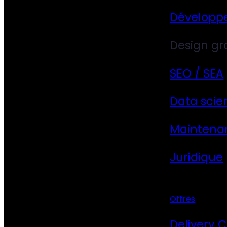
Développ
Design gr
SEO / SEA
Data scie
Maintena
Juridique
Offres
Delivery 