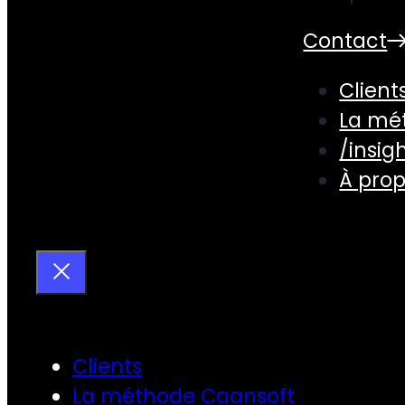
Contact
Client
La mé
/insig
À pro
Clients
La méthode Caansoft