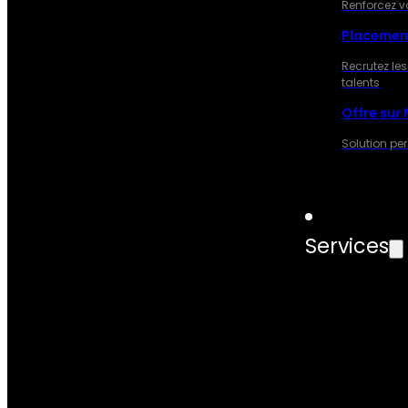
Renforcez v
Placemen
Recrutez les
talents
Offre sur
Solution pe
Services
SERVIC