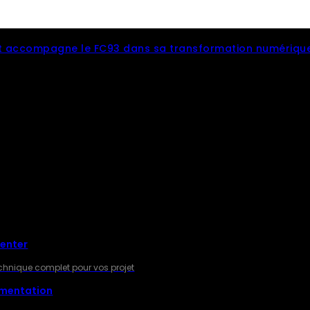
 accompagne le FC93 dans sa transformation numériqu
RES
Center
technique complet pour vos projet
gmentation