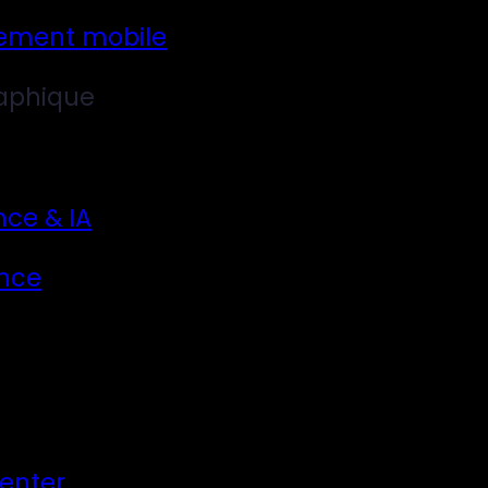
ement mobile
aphique
nce & IA
nce
Center