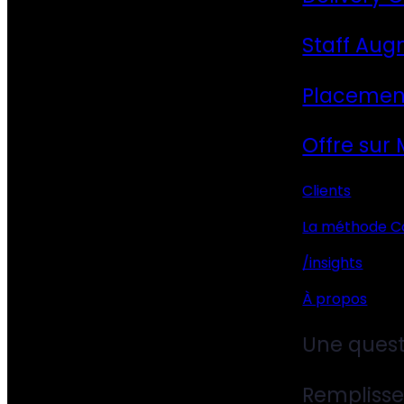
Staff Aug
Placemen
Offre sur
Clients
La méthode C
/insights
À propos
Une quest
Remplisse