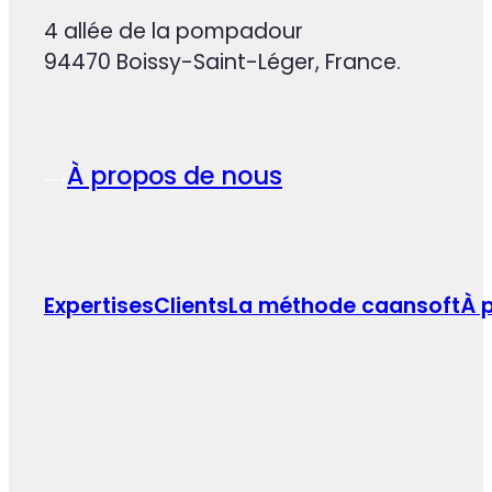
4 allée de la pompadour
94470 Boissy-Saint-Léger, France.
À propos de nous
Expertises
Clients
La méthode caansoft
À