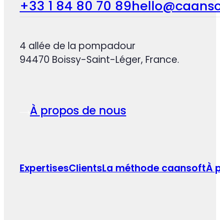
+33 1 84 80 70 89
hello@caanso
4 allée de la pompadour
94470 Boissy-Saint-Léger, France.
À propos de nous
Expertises
Clients
La méthode caansoft
À