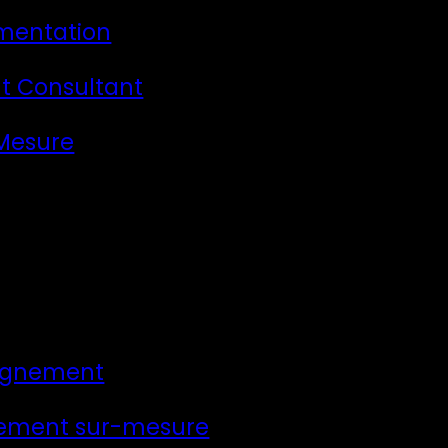
mentation
t Consultant
 Mesure
gnement
ement sur-mesure