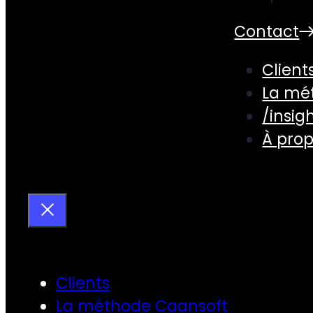
Contact
Client
La mé
/insig
À pro
Clients
La méthode Caansoft