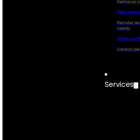
Renforcez v
Placemen
Recrutez les
talents
Offre sur
Solution pe
Services
SERVIC