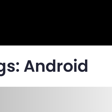
gs:
Android