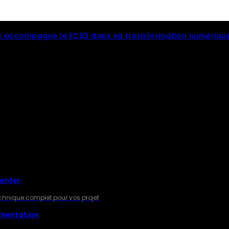
 accompagne le FC93 dans sa transformation numériqu
RES
Center
technique complet pour vos projet
gmentation