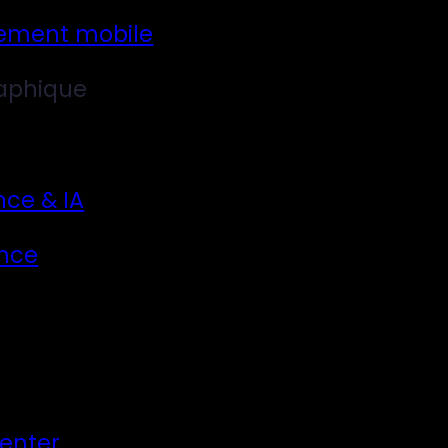
ement mobile
aphique
nce & IA
nce
Center