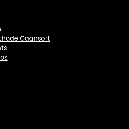
s
thode Caansoft
hts
pos