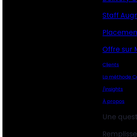
Staff Aug
Placemen
Offre sur
Clients
La méthode C
/insights
À propos
Une quest
Remplisse