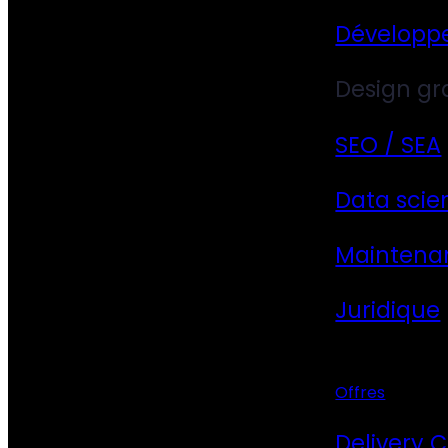
Développ
Design gr
SEO / SEA
Data scie
Maintena
Juridique
Offres
Delivery 