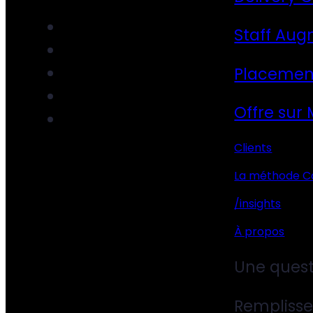
Staff Aug
Placemen
Offre sur
Clients
La méthode C
/insights
À propos
Une quest
Remplisse