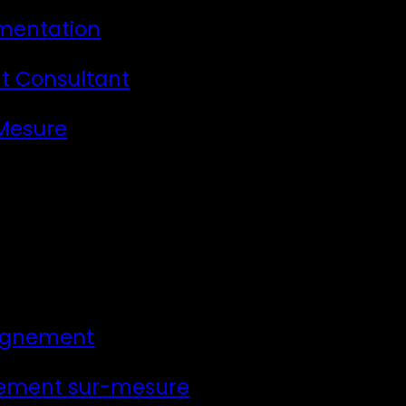
mentation
t Consultant
 Mesure
gnement
ement sur-mesure