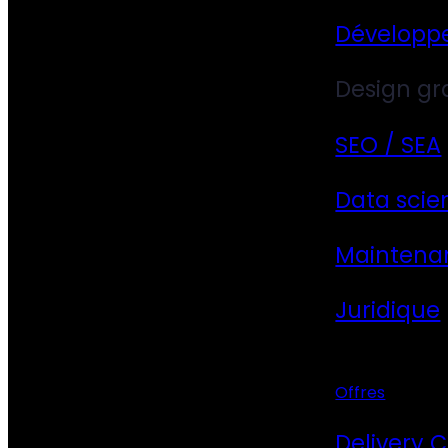
Développ
Design gr
SEO / SEA
Data scie
Maintena
Juridique
Offres
Delivery 