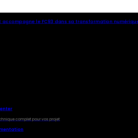
 accompagne le FC93 dans sa transformation numériqu
RES
Center
technique complet pour vos projet
gmentation