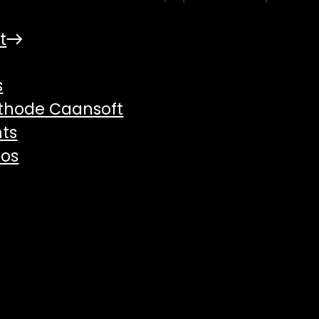
t
s
thode Caansoft
hts
pos