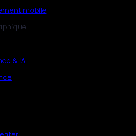
ement mobile
aphique
nce & IA
nce
Center