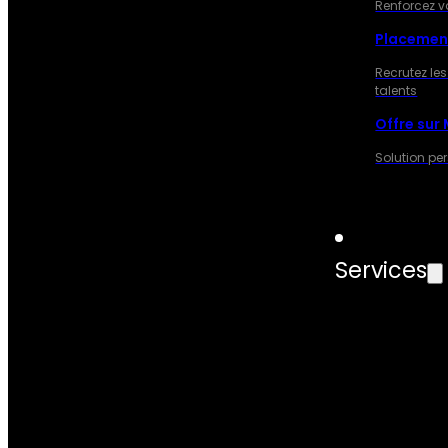
Renforcez v
Placemen
Recrutez les
talents
Offre sur
Solution pe
Services
SERVIC