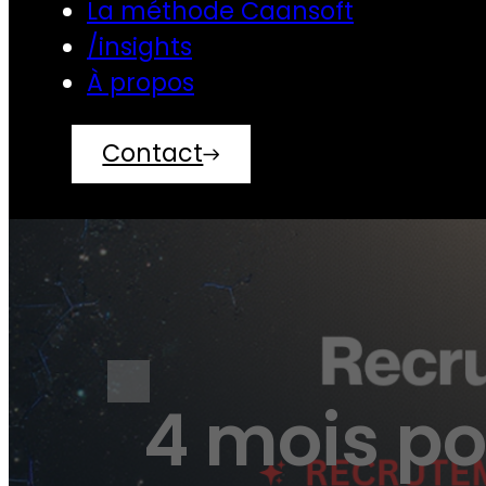
La méthode Caansoft
/insights
À propos
Contact
4 mois po