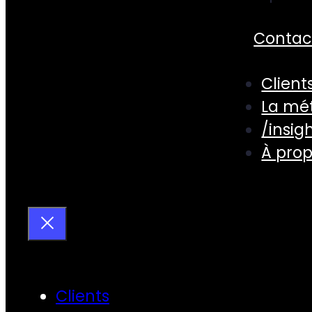
Contac
Client
La mé
/insig
À pro
Clients