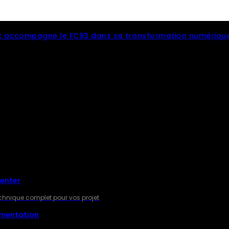
 accompagne le FC93 dans sa transformation numériqu
RES
Center
technique complet pour vos projet
gmentation