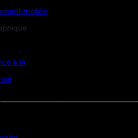
ement mobile
aphique
nce & IA
nce
Center