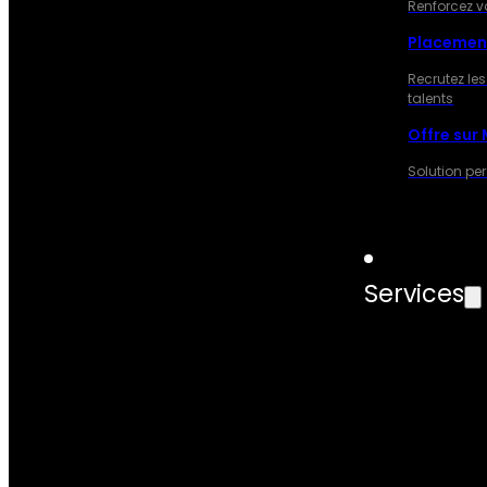
Renforcez v
Placemen
Recrutez les
talents
Offre sur
Solution pe
Services
SERVIC