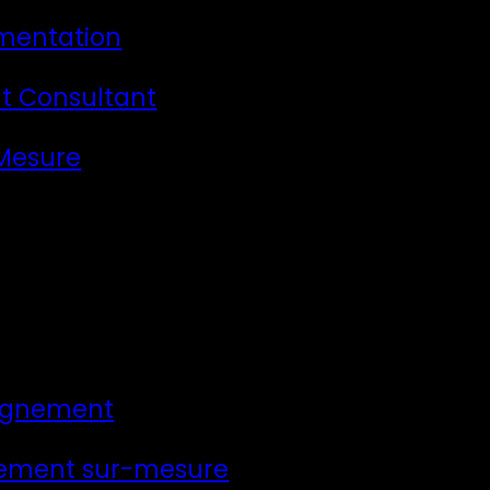
mentation
t Consultant
 Mesure
gnement
ement sur-mesure