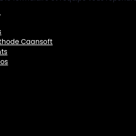
s
thode Caansoft
hts
pos