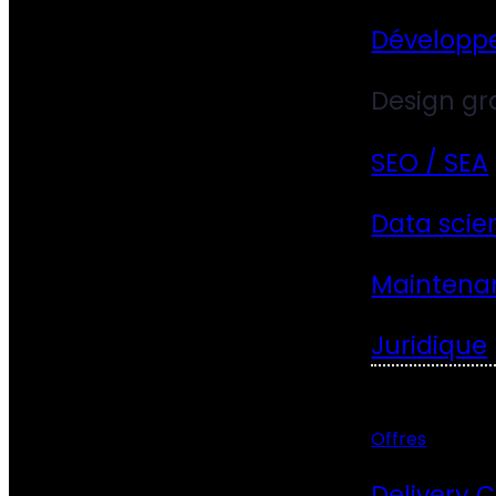
Développ
Design gr
SEO / SEA
Data scie
Maintena
Juridique
Offres
Delivery 