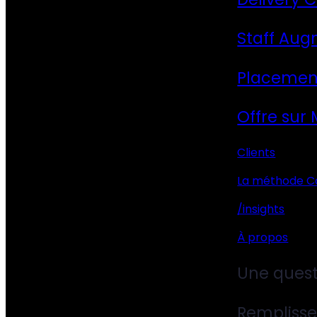
Staff Aug
Placemen
Offre sur
Clients
La méthode C
/insights
À propos
Une quest
Remplisse