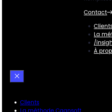
Contact
Client
La mé
/insig
À pro
Clients
La méthode Caansoft