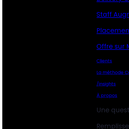
Staff Aug
Placemen
Offre sur
Clients
La méthode C
/insights
À propos
Une quest
Remplisse