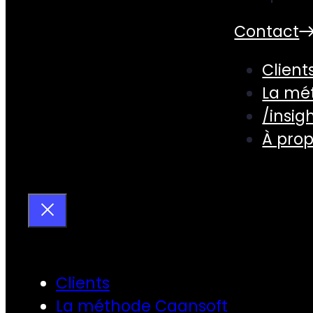
Contact
Client
La mé
/insig
À pro
Clients
La méthode Caansoft