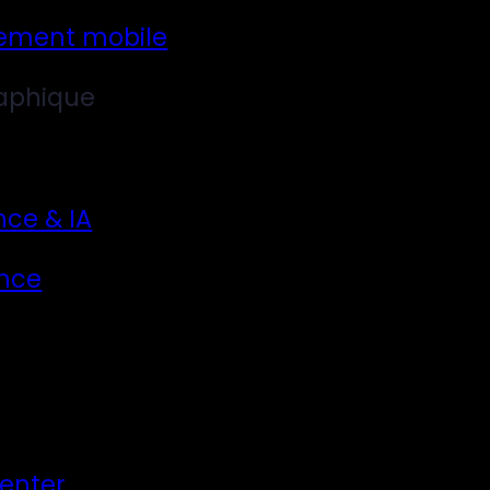
ement mobile
aphique
nce & IA
nce
Center