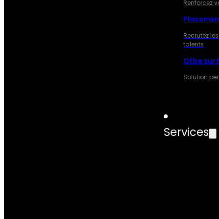
Renforcez v
Placemen
Recrutez les
talents
Offre sur
Solution pe
Services
SERVIC