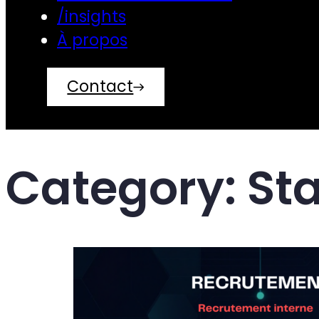
/insights
À propos
Contact
Category:
Sta