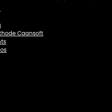
s
thode Caansoft
hts
pos