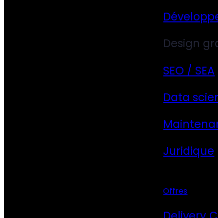
Développ
Design gr
SEO / SEA
Data scie
Maintena
Juridique
Offres
Delivery 