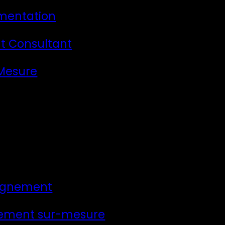
mentation
t Consultant
 Mesure
gnement
ement sur-mesure