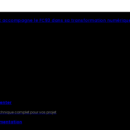
 accompagne le FC93 dans sa transformation numériqu
RES
Center
technique complet pour vos projet
gmentation