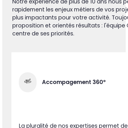
POURQUOI /CAANSOFT. ?
Nos experts se dédient pleineme
Les équipes Caansoft réunissent des exp
mobile sur-mesure, intelligence artificiell
SEO/SEA et data science. Cette pluralité d'
maîtrise des technologies IA les plus récen
et Mistral), nous permet d'accompagner ch
go-to-market avec une vraie valeur ajou
Notre expérience de plus de 10 ans nous
rapidement les enjeux métiers de vos projets 
plus impactants pour votre activité. Toujou
proposition et orientés résultats : l'équip
centre de ses priorités.