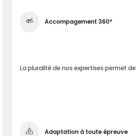
mobile sur-mesure, intelligence artificiell
SEO/SEA et data science. Cette pluralité d'
maîtrise des technologies IA les plus récen
et Mistral), nous permet d'accompagner ch
go-to-market avec une vraie valeur ajou
Notre expérience de plus de 10 ans nous
rapidement les enjeux métiers de vos projets 
plus impactants pour votre activité. Toujou
proposition et orientés résultats : l'équip
centre de ses priorités.