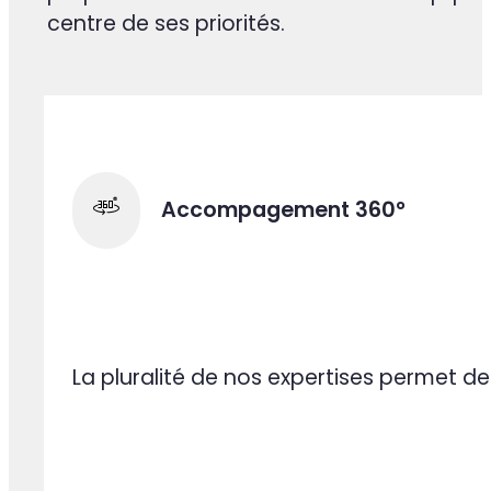
Les équipes Caansoft réunissent des exp
mobile sur-mesure, intelligence artificiell
SEO/SEA et data science. Cette pluralité d'
maîtrise des technologies IA les plus récen
et Mistral), nous permet d'accompagner ch
go-to-market avec une vraie valeur ajou
Notre expérience de plus de 10 ans nous
rapidement les enjeux métiers de vos projets 
plus impactants pour votre activité. Toujou
proposition et orientés résultats : l'équip
centre de ses priorités.