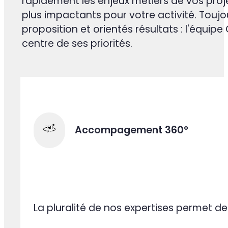
Nos experts se dédient pleineme
Les équipes Caansoft réunissent des exp
mobile sur-mesure, intelligence artificiell
SEO/SEA et data science. Cette pluralité d'
maîtrise des technologies IA les plus récen
et Mistral), nous permet d'accompagner ch
go-to-market avec une vraie valeur ajou
Notre expérience de plus de 10 ans nous
rapidement les enjeux métiers de vos projets 
plus impactants pour votre activité. Toujou
proposition et orientés résultats : l'équip
centre de ses priorités.